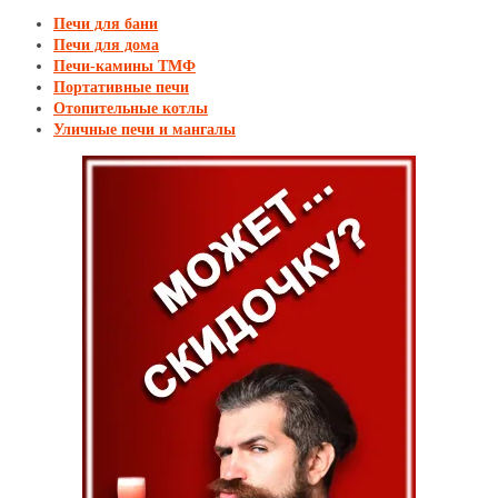
Печи для бани
Печи для дома
Печи-камины ТМФ
Портативные печи
Отопительные котлы
Уличные печи и мангалы