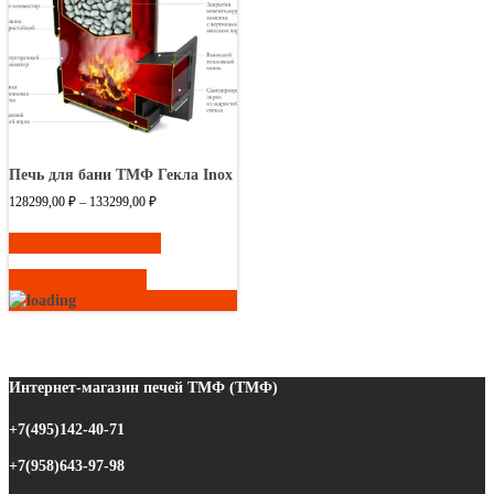
Печь для бани ТМФ Гекла Inox
Диапазон
128299,00
₽
–
133299,00
₽
цен:
Этот
128299,00 ₽
Выберите параметры
товар
–
имеет
133299,00 ₽
Быстрый просмотр
несколько
вариаций.
Опции
можно
выбрать
Интернет-магазин печей ТМФ (ТМФ)
на
странице
+7(495)142-40-71
товара.
+7(958)643-97-98