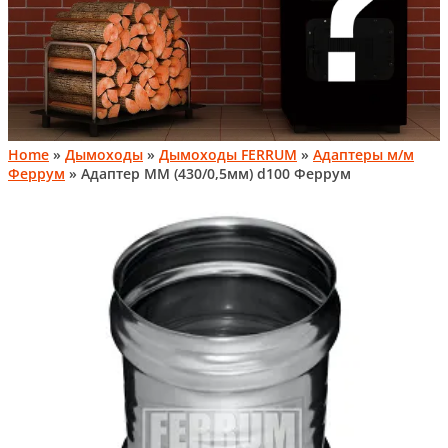
Home
»
Дымоходы
»
Дымоходы FERRUM
»
Адаптеры м/м
Феррум
» Адаптер ММ (430/0,5мм) d100 Феррум