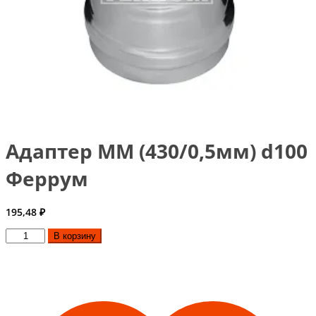
Адаптер ММ (430/0,5мм) d100
Феррум
195,48
₽
Количество
В корзину
товара
Адаптер
ММ
(430/0,5мм)
d100
Феррум