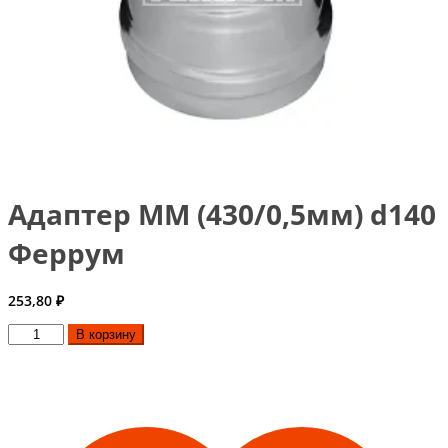
Адаптер ММ (430/0,5мм) d140
Феррум
253,80
₽
Количество
В корзину
товара
Адаптер
ММ
(430/0,5мм)
d140
Феррум