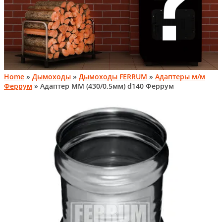
Home
»
Дымоходы
»
Дымоходы FERRUM
»
Адаптеры м/м
Феррум
» Адаптер ММ (430/0,5мм) d140 Феррум