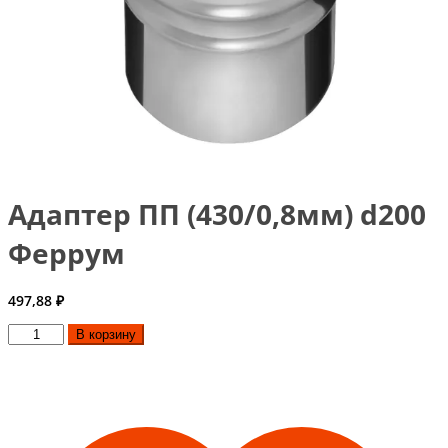
Адаптер ПП (430/0,8мм) d200
Феррум
497,88
₽
Количество
В корзину
товара
Адаптер
ПП
(430/0,8мм)
d200
Феррум