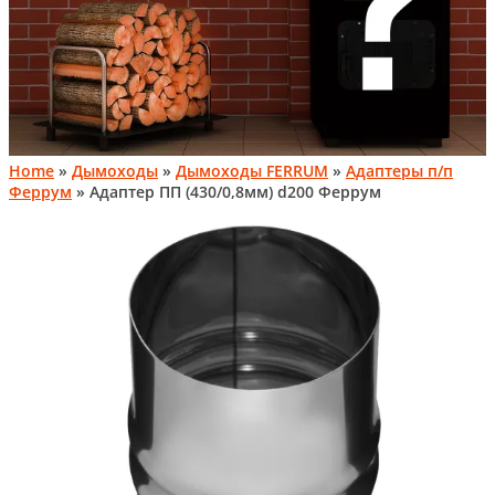
Home
»
Дымоходы
»
Дымоходы FERRUM
»
Адаптеры п/п
Феррум
» Адаптер ПП (430/0,8мм) d200 Феррум