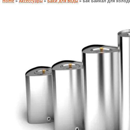
Home
»
Аксессуары
»
Баки для воды
» Бак Байкал для холод