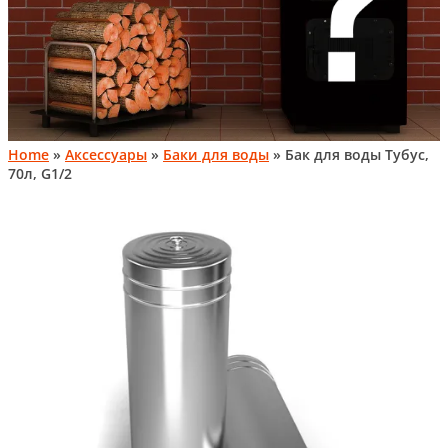
Home
»
Аксессуары
»
Баки для воды
» Бак для воды Тубус,
70л, G1/2