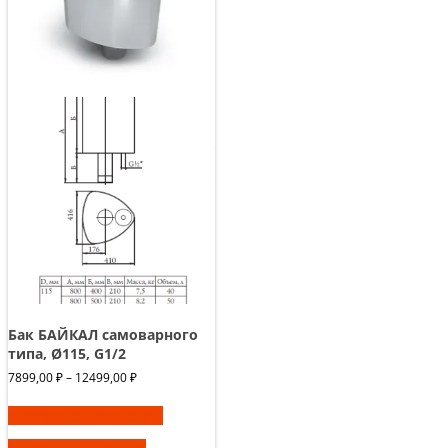
Бак БАЙКАЛ самоварного
типа, Ø115, G1/2
Диапазон
7899,00
₽
–
12499,00
₽
цен:
Этот
7899,00 ₽
Выберите параметры
товар
–
имеет
12499,00 ₽