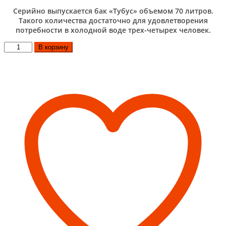
Серийно выпускается бак «Тубус» объемом 70 литров.
Такого количества достаточно для удовлетворения
потребности в холодной воде трех-четырех человек.
Количество
В корзину
товара
Бак
для
воды
Тубус,
70л,
G1/2