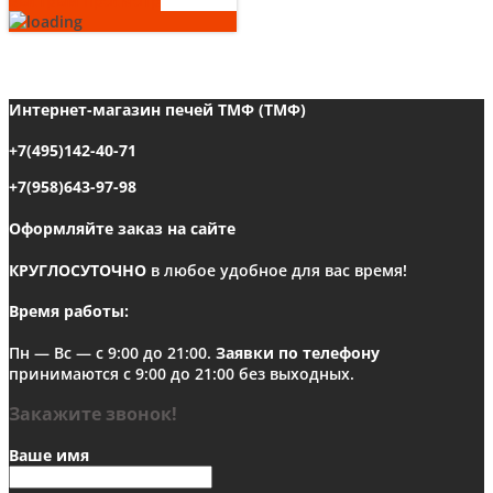
Быстрый просмотр
несколько
вариаций.
Опции
можно
выбрать
Интернет-магазин печей ТМФ (ТМФ)
на
странице
+7(495)142-40-71
товара.
+7(958)643-97-98
Оформляйте заказ на сайте
КРУГЛОСУТОЧНО
в любое удобное для вас время!
Время работы:
Пн — Вс — с 9:00 до 21:00.
Заявки по телефону
принимаются с 9:00 до 21:00 без выходных.
Закажите звонок!
Ваше имя