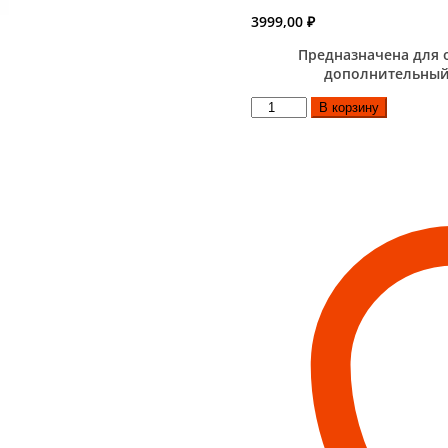
3999,00
₽
Предназначена для о
дополнительный
Количество
В корзину
товара
Каменка
натрубная
ДИЗЕЛЬ,
Ø115,
1/0,5мм,
нерж/
нерж