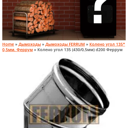
Home
»
Дымоходы
»
Дымоходы FERRUM
»
Колено угол 135*
0,5мм. Феррум
» Колено угол 135 (430/0,5мм) d200 Феррум