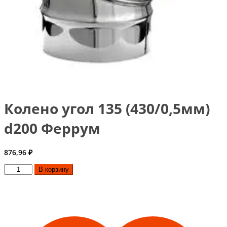
Колено угол 135 (430/0,5мм)
d200 Феррум
876,96
₽
Количество
В корзину
товара
Колено
угол
135
(430/0,5мм)
d200