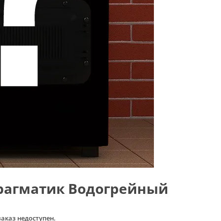
рагматик Водогрейный
заказ недоступен.