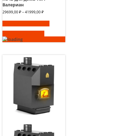
Валериан
Диапазон
29699,00
₽
–
41999,00
₽
цен:
Этот
29699,00 ₽
Выберите параметры
товар
–
имеет
41999,00 ₽
Быстрый просмотр
несколько
вариаций.
Опции
можно
выбрать
на
странице
товара.