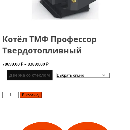
Котёл ТМФ Профессор
Твердотопливный
Диапазон
78699,00
₽
–
83899,00
₽
цен:
78699,00 ₽
Дверка со стеклом
–
83899,00 ₽
Количество
В корзину
товара
Котёл
ТМФ
Профессор
Твердотопливный