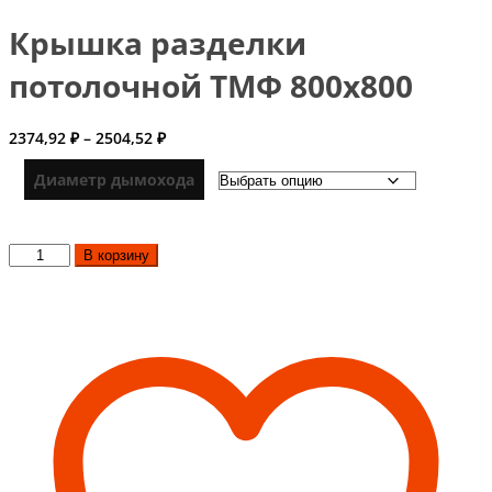
Крышка разделки
потолочной ТМФ 800х800
Диапазон
2374,92
₽
–
2504,52
₽
цен:
2374,92 ₽
Диаметр дымохода
–
2504,52 ₽
Количество
В корзину
товара
Крышка
разделки
потолочной
ТМФ
800х800