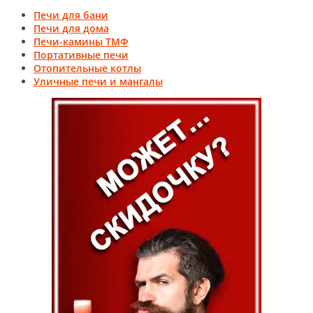
Печи для бани
Печи для дома
Печи-камины ТМФ
Портативные печи
Отопительные котлы
Уличные печи и мангалы