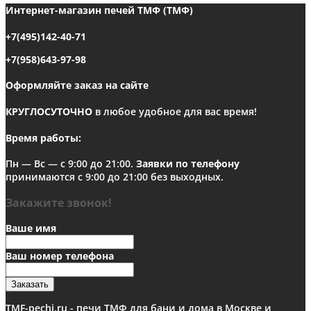
выбрать
Интернет-магазин печей ТМФ (ТМФ)
на
странице
+7(495)142-40-71
товара.
+7(958)643-97-98
Оформляйте заказ на сайте
КРУГЛОСУТОЧНО
в любое удобное для вас время!
Время работы:
Пн — Вс — с 9:00 до 21:00.
Заявки по телефону
принимаются с 9:00 до 21:00 без выходных.
Закажите звонок!
Ваше имя
Ваш номер телефона
Заказать
TMF-pechi.ru - печи ТМФ для бани и дома в Москве и