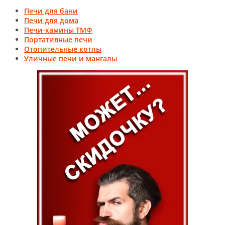
Печи для бани
Печи для дома
Печи-камины ТМФ
Портативные печи
Отопительные котлы
Уличные печи и мангалы