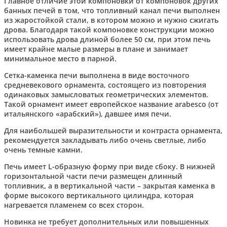
Главное отличие этой компоновки от компоновок других
банных печей в том, что топливный канал печи выполнен
из жаростойкой стали, в котором можно и нужно сжигать
дрова. Благодаря такой компоновке конструкции можно
использовать дрова длиной более 50 см, при этом печь
имеет крайне малые размеры в плане и занимает
минимальное место в парной.
Сетка-каменка печи выполнена в виде восточного
средневекового орнамента, состоящего из повторения
одинаковых замысловатых геометрических элементов.
Такой орнамент имеет европейское название arabesco (от
итальянского «арабский»), давшее имя печи.
Для наибольшей выразительности и контраста орнамента,
рекомендуется закладывать либо очень светлые, либо
очень темные камни.
Печь имеет L-образную форму при виде сбоку. В нижней
горизонтальной части печи размещен длинный
топливник, а в вертикальной части – закрытая каменка в
форме высокого вертикального цилиндра, которая
нагревается пламенем со всех сторон.
Новинка не требует дополнительных или повышенных