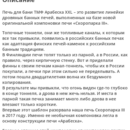
Печь для бани ТМФ Арабеска XXL – это развитие линейки
дровяных банных печей, выполненных на базе новой
оригинальной компоновки печи «Скоропарка III».
Топочные тоннели, они же топливные каналы, к которым
все так привыкли, появились в российских банных печах
как адаптация финских печей-каменок к российским
банным традициям.
В Финляндии печи топят только из парной, а в России, как
правило, через кирпичную стенку. Вот и приделали
финны к своим печкам канал-тоннель, чтобы их в России
покупали, а печки при этом сильно не переделывать. А
потом пошла двадцатилетняя волна их бездумного
копирования.
В результате мы привыкли, что огонь виден где-то глубоко
в конце тоннеля, а дрова в нем жечь нельзя. И места в
парной такая печка занимает много либо дрова в нее
влезают только короткие.
Впервые этот шаблон разорвала наша печь Скоропарка III
в 2017 году. Именно ее необычная компоновка легла в
основу конструкции печи «Арабеска».