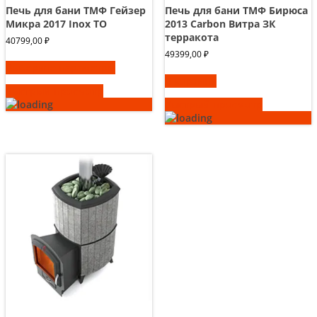
Печь для бани ТМФ Гейзер
Печь для бани ТМФ Бирюса
Микра 2017 Inox ТО
2013 Carbon Витра ЗК
терракота
40799,00
₽
49399,00
₽
Этот
Выберите параметры
товар
В корзину
имеет
Быстрый просмотр
несколько
Быстрый просмотр
вариаций.
Опции
можно
выбрать
на
странице
товара.