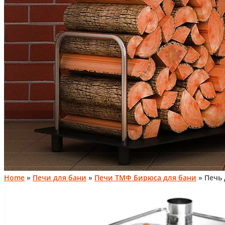
Home
»
Печи для бани
»
Печи ТМФ Бирюса для бани
» Печь 