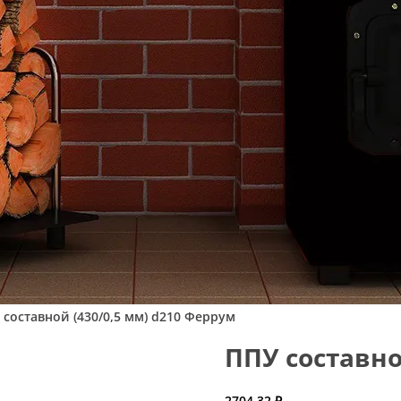
 составной (430/0,5 мм) d210 Феррум
ППУ составно
2704,32
₽