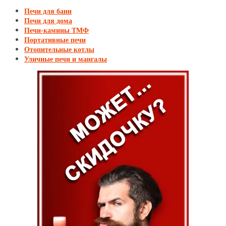
Печи для бани
Печи для дома
Печи-камины ТМФ
Портативные печи
Отопительные котлы
Уличные печи и мангалы