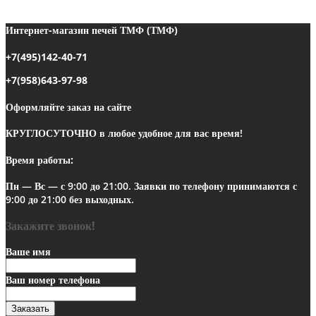
можно
выбрать
Интернет-магазин печей ТМФ (ТМФ)
на
странице
+7(495)142-40-71
товара.
+7(958)643-97-98
Оформляйте заказ на сайте
КРУГЛОСУТОЧНО
в любое удобное для вас время!
Время работы:
Пн — Вс — с 9:00 до 21:00.
Заявки по телефону
принимаются с
9:00 до 21:00 без выходных.
Закажите звонок!
Ваше имя
Ваш номер телефона
Заказать