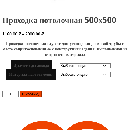
Проходка потолочная 500х500
Диапазон
1160,00
₽
–
2000,00
₽
цен:
Проходка потолочная служит для утолщения дымовой трубы в
1160,00 ₽
месте соприкосновения ее с конструкцией здания, выполненной из
–
негорючего материала.
2000,00 ₽
Диаметр дымохода
Материал изготовления
Количество
В корзину
товара
Проходка
потолочная
500х500