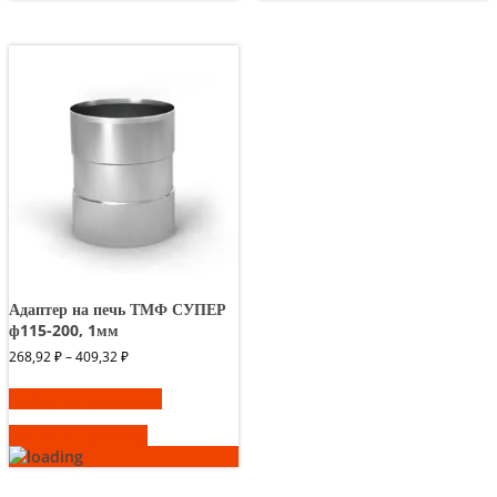
Опции
Опции
можно
можно
выбрать
выбрать
на
на
странице
странице
товара.
товара.
Адаптер на печь ТМФ СУПЕР
ф115-200, 1мм
Диапазон
268,92
₽
–
409,32
₽
цен:
Этот
268,92 ₽
Выберите параметры
товар
–
имеет
409,32 ₽
Быстрый просмотр
несколько
вариаций.
Опции