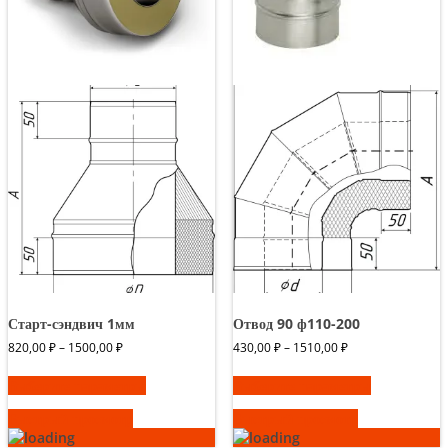
Старт-сэндвич 1мм
Отвод 90 ф110-200
Диапазон
Диапазон
820,00
₽
–
1500,00
₽
430,00
₽
–
1510,00
₽
цен:
цен:
Этот
Этот
820,00 ₽
430,00 ₽
Выберите параметры
Выберите параметры
товар
товар
–
–
имеет
имеет
1500,00 ₽
1510,00 ₽
Быстрый просмотр
Быстрый просмотр
несколько
несколько
вариаций.
вариаций.