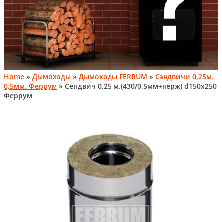
Home
»
Дымоходы
»
Дымоходы FERRUM
»
Сэндвичи 0,25м.
0,5мм. Феррум
» Сендвич 0,25 м.(430/0,5мм+нерж) d150x250
Феррум