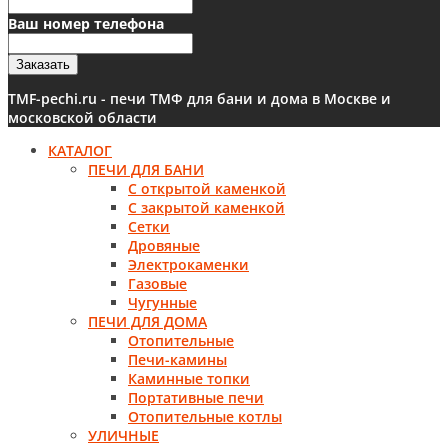
Ваш номер телефона
Заказать
TMF-pechi.ru - печи ТМФ для бани и дома в Москве и
московской области
КАТАЛОГ
ПЕЧИ ДЛЯ БАНИ
С открытой каменкой
С закрытой каменкой
Сетки
Дровяные
Электрокаменки
Газовые
Чугунные
ПЕЧИ ДЛЯ ДОМА
Отопительные
Печи-камины
Каминные топки
Портативные печи
Отопительные котлы
УЛИЧНЫЕ