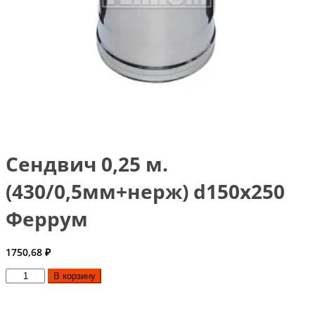
Сендвич 0,25 м.
(430/0,5мм+нерж) d150x250
Феррум
1750,68
₽
Количество
В корзину
товара
Сендвич
0,25