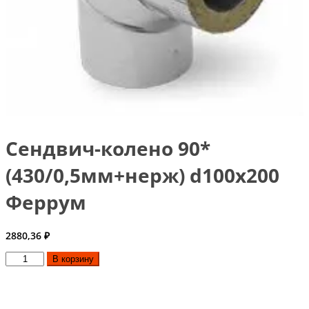
Сендвич-колено 90*
(430/0,5мм+нерж) d100х200
Феррум
2880,36
₽
Количество
В корзину
товара
Сендвич-
колено