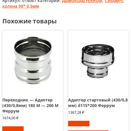
Артикул:
014067
Категории:
Дымоходы FERRUM
,
Сэндвич-
колена 90* 0,5мм
Похожие товары
Переходник — Адаптер
Адаптер стартовый (430/0,8
(430/0,8мм) 180 М — 200 М
мм) d115*200 Феррум
Феррум
1367,28
₽
1674,00
₽
В корзину
В корзину