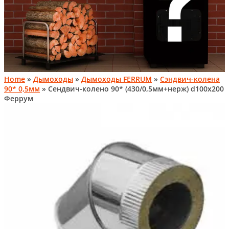
Home
»
Дымоходы
»
Дымоходы FERRUM
»
Сэндвич-колена
90* 0,5мм
» Сендвич-колено 90* (430/0,5мм+нерж) d100х200
Феррум