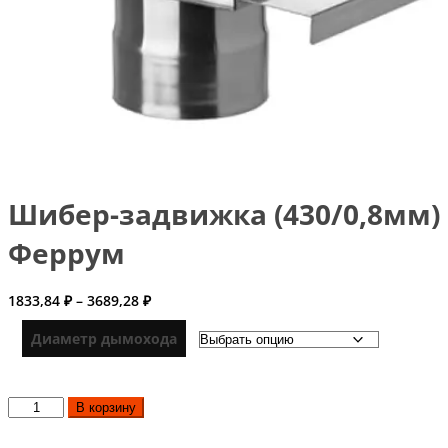
Шибер-задвижка (430/0,8мм)
Феррум
Диапазон
1833,84
₽
–
3689,28
₽
цен:
1833,84 ₽
Диаметр дымохода
–
3689,28 ₽
Количество
В корзину
товара
Шибер-