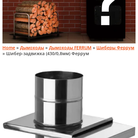
Home
»
Дымоходы
»
Дымоходы FERRUM
»
Шиберы Феррум
» Шибер-задвижка (430/0,8мм) Феррум