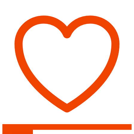
задвижка
(430/0,8мм)
Феррум
Add to wishlist