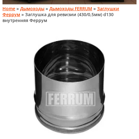
Home
»
Дымоходы
»
Дымоходы FERRUM
»
Заглушки
Феррум
» Заглушка для ревизии (430/0,5мм) d130
внутренняя Феррум