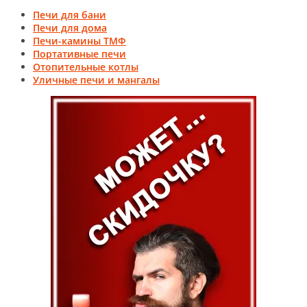
Печи для бани
Печи для дома
Печи-камины ТМФ
Портативные печи
Отопительные котлы
Уличные печи и мангалы