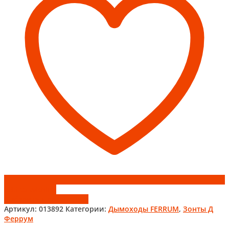
d115
Феррум
Add to wishlist
Добавить к сравнению
Артикул:
013892
Категории:
Дымоходы FERRUM
,
Зонты Д
Феррум