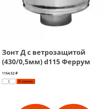
Зонт Д с ветрозащитой
(430/0,5мм) d115 Феррум
1154,52
₽
Количество
В корзину
товара
Зонт
Д
с
ветрозащитой
(430/0,5мм)