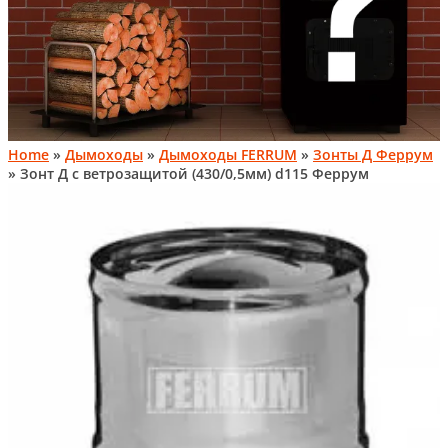
Home
»
Дымоходы
»
Дымоходы FERRUM
»
Зонты Д Феррум
» Зонт Д с ветрозащитой (430/0,5мм) d115 Феррум