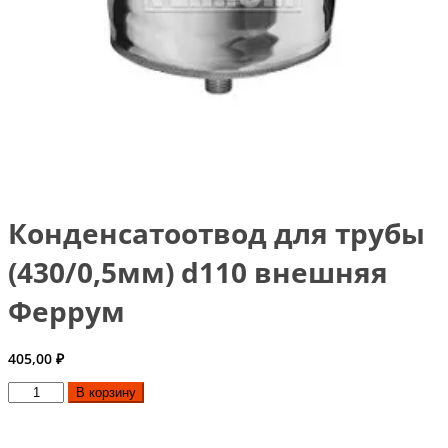
Конденсатоотвод для трубы
(430/0,5мм) d110 внешняя
Феррум
405,00
₽
Количество
В корзину
товара
Конденсатоотвод
для