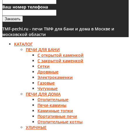
Ваш номер телефона
Заказать
TMF-pechi.ru - печи ТМФ для бани и дома в Москве и
московской области
КАТАЛОГ
ПЕЧИ ДЛЯ БАНИ
С открытой каменкой
С закрытой каменкой
Сетки
Дровяные
Электрокаменки
Газовые
Чугунные
ПЕЧИ ДЛЯ ДОМА
Отопительные
Печи-камины
Каминные топки
Портативные печи
Отопительные котлы
УЛИЧНЫЕ