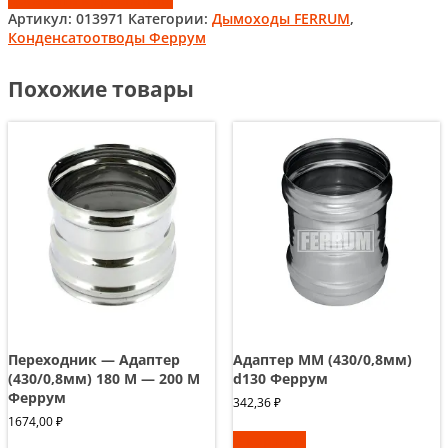
Артикул:
013971
Категории:
Дымоходы FERRUM
,
Конденсатоотводы Феррум
Похожие товары
Переходник — Адаптер
Адаптер ММ (430/0,8мм)
(430/0,8мм) 180 М — 200 М
d130 Феррум
Феррум
342,36
₽
1674,00
₽
В корзину