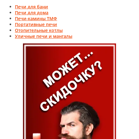
Печи для бани
Печи для дома
Печи-камины ТМФ
Портативные печи
Отопительные котлы
Уличные печи и мангалы